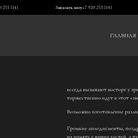
Заказать шоу
+7 920 253 1141
Зак
ГЛАВНАЯ
всегда вызывают восторг у зр
торжественно идут в этот «зв
Возможно изготовление различ
Громкие аплодисменты, поздр
на память у ваших гостей, а т