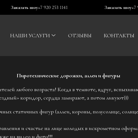
азать шоу
+7 920 253 1141
Заказать шоу
+7 920 253 11
НАШИ УСЛУГИ
ОТЗЫВЫ
КОНТАКТЫ
Пиротехнические дорожки, аллеи и фигуры
ителей любого возраста! Когда в темноте, вдруг, вспыхив
ездный» коридор, сердца замирают, а потом ликуют)))
ных статичных фигур (аллеи, короны, полусолнце, солнце,
авления и счастье на лице молодых в искрометном оформл
акже на видео и фото!!!