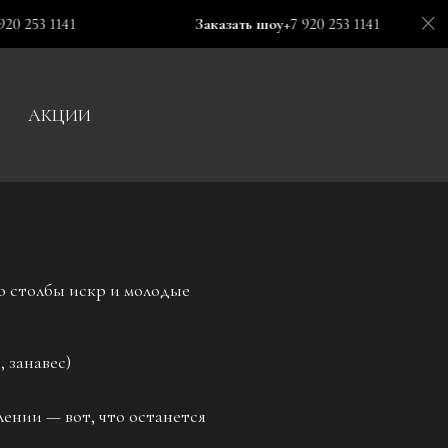
41
Заказать шоу
+7 920 253 1141
З
АКЦИИ
аю столбы искр и молодые
 занавес)
ении — вот, что останется